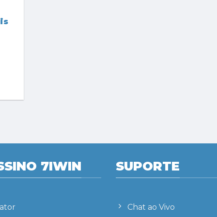
is
a
SSINO 7IWIN
SUPORTE
ator
Chat ao Vivo