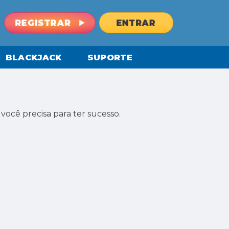
REGISTRAR
ENTRAR
BLACKJACK
SUPORTE
você precisa para ter sucesso.