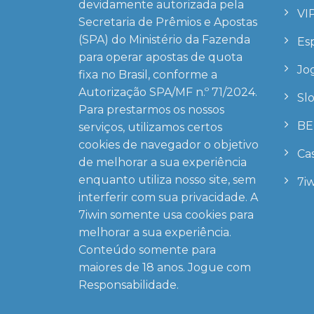
devidamente autorizada pela
VI
Secretaria de Prêmios e Apostas
(SPA) do Ministério da Fazenda
Es
para operar apostas de quota
Jo
fixa no Brasil, conforme a
Autorização SPA/MF n.º 71/2024.
Slo
Para prestarmos os nossos
BE
serviços, utilizamos certos
cookies de navegador o objetivo
Cas
de melhorar a sua experiência
enquanto utiliza nosso site, sem
7i
interferir com sua privacidade. A
7iwin
somente usa cookies para
melhorar a sua experiência.
Conteúdo somente para
maiores de 18 anos. Jogue com
Responsabilidade.