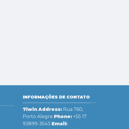
INFORMAÇÕES DE CONTATO
7iwin
Address:
Rua 760,
Porto Alegre
Phone:
+55 17
93899-3543
Email: