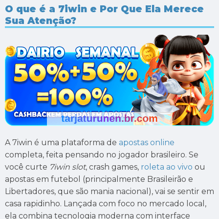
O que é a 7iwin e Por Que Ela Merece
Sua Atenção?
A 7iwin é uma plataforma de
apostas online
completa, feita pensando no jogador brasileiro. Se
você curte
7iwin slot
, crash games,
roleta ao vivo
ou
apostas em futebol (principalmente Brasileirão e
Libertadores, que são mania nacional), vai se sentir em
casa rapidinho. Lançada com foco no mercado local,
ela combina tecnologia moderna com interface