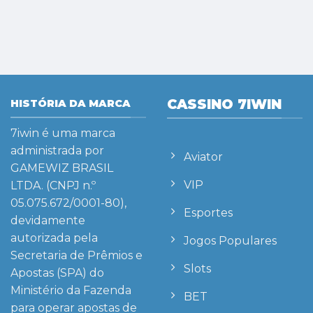
CASSINO 7IWIN
HISTÓRIA DA MARCA
7iwin
é uma marca
administrada por
Aviator
GAMEWIZ BRASIL
VIP
LTDA. (CNPJ n.º
05.075.672/0001-80),
Esportes
devidamente
autorizada pela
Jogos Populares
Secretaria de Prêmios e
Slots
Apostas (SPA) do
Ministério da Fazenda
BET
para operar apostas de