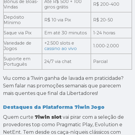
Bônus de Boas-
Até R$ 500 + 100
R$ 200-400
Vindas
giros grátis
Depósito
R$ 10 via Pix
R$ 20-50
Mínimo
Saque via Pix
Em até 30 minutos
1-24 horas
Variedade de
+2.500 slots e
1.000-2.000
Jogos
cassino ao vivo
Suporte em
24/7 via chat
Parcial
Português
Viu como a 7iwin ganha de lavada em praticidade?
Sem falar nas promoções semanais que parecem
mais quentes que final da Libertadores!
Destaques da Plataforma 7iwin Jogo
Quem curte
7iwin slot
vai pirar com a seleção de
provedores top como Pragmatic Play, Evolution e
NetEnt. Tem desde os caça-níqueis clássicos com