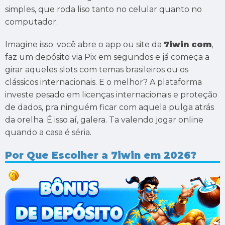
simples, que roda liso tanto no celular quanto no
computador.
Imagine isso: você abre o app ou site da
7iwin com
,
faz um depósito via Pix em segundos e já começa a
girar aqueles slots com temas brasileiros ou os
clássicos internacionais. E o melhor? A plataforma
investe pesado em licenças internacionais e proteção
de dados, pra ninguém ficar com aquela pulga atrás
da orelha. É isso aí, galera. Ta valendo jogar online
quando a casa é séria.
Por Que Escolher a 7iwin em 2026?