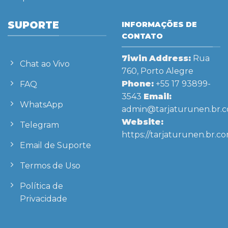
SUPORTE
INFORMAÇÕES DE
CONTATO
7iwin
Address:
Rua
Chat ao Vivo
760, Porto Alegre
Phone:
+55 17 93899-
FAQ
3543
Email:
WhatsApp
admin@tarjaturunen.br.
Website:
Telegram
https://tarjaturunen.br.c
Email de Suporte
Termos de Uso
Política de
Privacidade