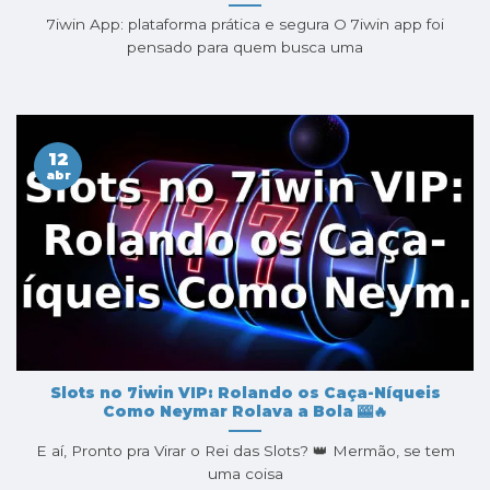
7iwin App: plataforma prática e segura O 7iwin app foi
pensado para quem busca uma
12
abr
Slots no 7iwin VIP: Rolando os Caça-Níqueis
Como Neymar Rolava a Bola 🎰🔥
E aí, Pronto pra Virar o Rei das Slots? 👑 Mermão, se tem
uma coisa