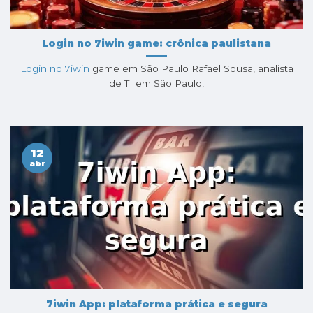
Login no 7iwin game: crônica paulistana
Login no 7iwin
game em São Paulo Rafael Sousa, analista
de TI em São Paulo,
12
abr
7iwin App: plataforma prática e segura