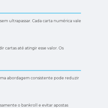
, sem ultrapassar. Cada carta numérica vale
 cartas até atingir esse valor. Os
r uma abordagem consistente pode reduzir
samente o bankroll e evitar apostas