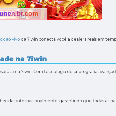
ck ao vivo
da 7iwin conecta você a dealers reais em temp
dade na 7iwin
oluta na 7iwin. Com tecnologia de criptografia avançada 
hecidas internacionalmente, garantindo que todas as par