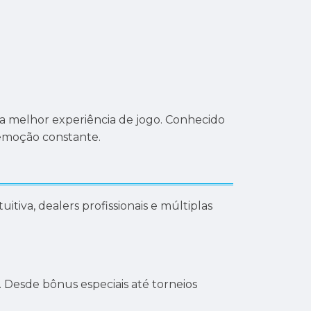
a melhor experiência de jogo. Conhecido
 emoção constante.
tiva, dealers profissionais e múltiplas
 Desde bônus especiais até torneios