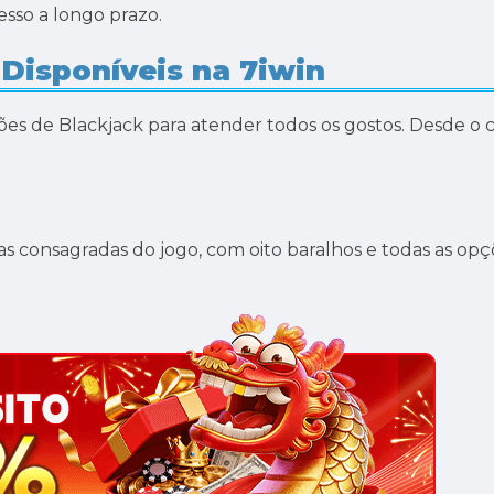
esso a longo prazo.
 Disponíveis na 7iwin
ções de Blackjack para atender todos os gostos. Desde o 
s consagradas do jogo, com oito baralhos e todas as opçõ