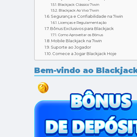
Blackjack Clássico 7iwin
Blackjack Ao Vivo 7iwin
Segurança e Confiabilidade na 7iwin
Licenças e Regulamentação
Bônus Exclusivos para Blackjack
Como Aproveitar os Bônus
Mobile Blackjack na 7iwin
Suporte ao Jogador
Comece a Jogar Blackjack Hoje
Bem-vindo ao Blackjack