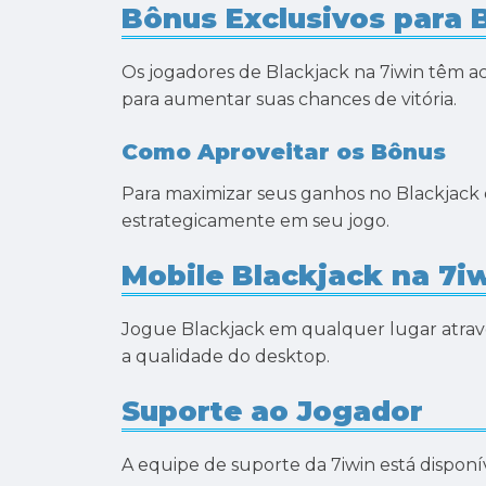
Bônus Exclusivos para 
Os jogadores de Blackjack na 7iwin têm ac
para aumentar suas chances de vitória.
Como Aproveitar os Bônus
Para maximizar seus ganhos no Blackjack 
estrategicamente em seu jogo.
Mobile Blackjack na 7i
Jogue Blackjack em qualquer lugar através
a qualidade do desktop.
Suporte ao Jogador
A equipe de suporte da 7iwin está dispon