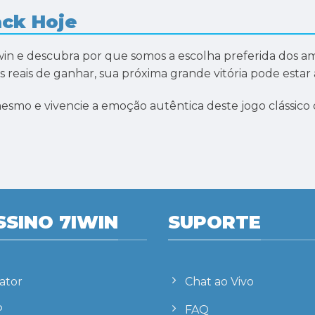
ack Hoje
in e descubra por que somos a escolha preferida dos am
s reais de ganhar, sua próxima grande vitória pode estar
esmo e vivencie a emoção autêntica deste jogo clássico
SSINO 7IWIN
SUPORTE
ator
Chat ao Vivo
P
FAQ